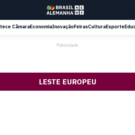
tece Câmara
Economia
Inovação
Feiras
Cultura
Esporte
Edu
Publicidade
LESTE EUROPEU