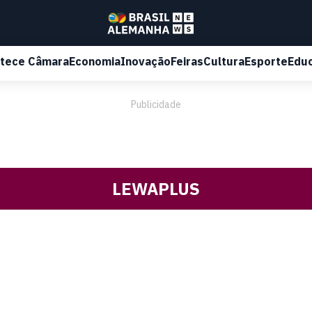
tece Câmara
Economia
Inovação
Feiras
Cultura
Esporte
Edu
Publicidade
LEWAPLUS