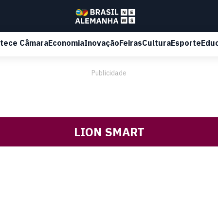
tece Câmara
Economia
Inovação
Feiras
Cultura
Esporte
Edu
Publicidade
LION SMART