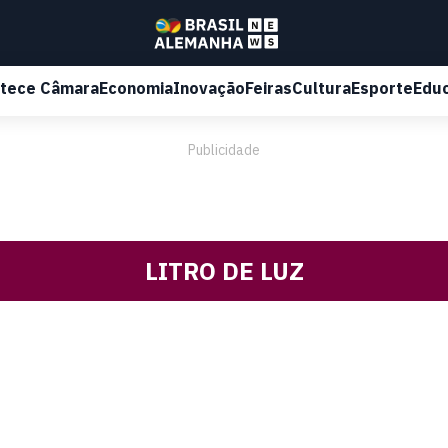
tece Câmara
Economia
Inovação
Feiras
Cultura
Esporte
Edu
Publicidade
LITRO DE LUZ