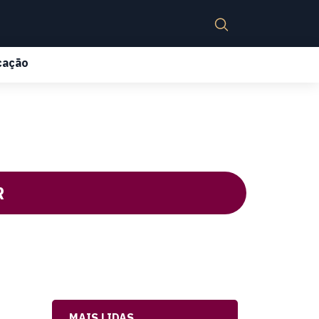
cação
R
MAIS LIDAS