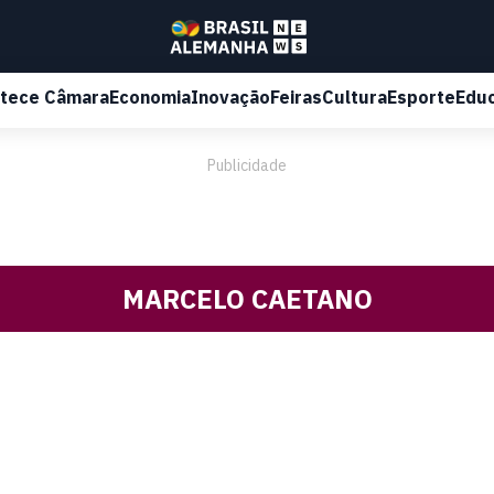
tece Câmara
Economia
Inovação
Feiras
Cultura
Esporte
Edu
Publicidade
MARCELO CAETANO