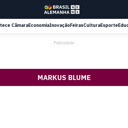
tece Câmara
Economia
Inovação
Feiras
Cultura
Esporte
Edu
Publicidade
MARKUS BLUME