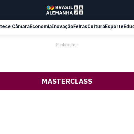
tece Câmara
Economia
Inovação
Feiras
Cultura
Esporte
Edu
Publicidade
MASTERCLASS