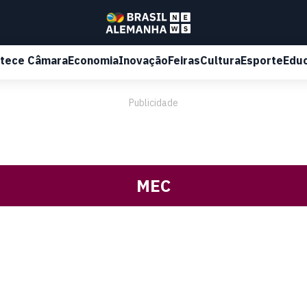
tece Câmara
Economia
Inovação
Feiras
Cultura
Esporte
Edu
Publicidade
MEC