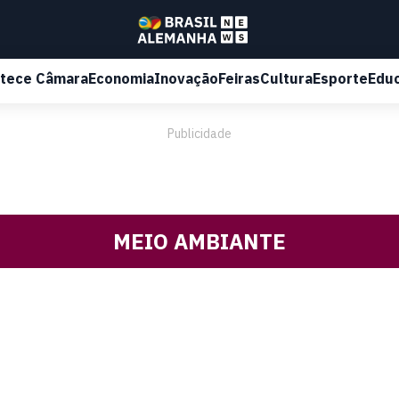
tece Câmara
Economia
Inovação
Feiras
Cultura
Esporte
Edu
Publicidade
MEIO AMBIANTE