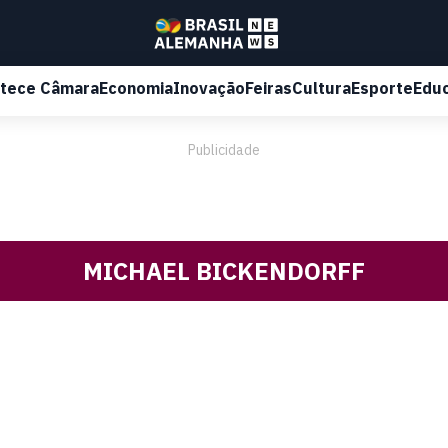
tece Câmara
Economia
Inovação
Feiras
Cultura
Esporte
Edu
Publicidade
MICHAEL BICKENDORFF