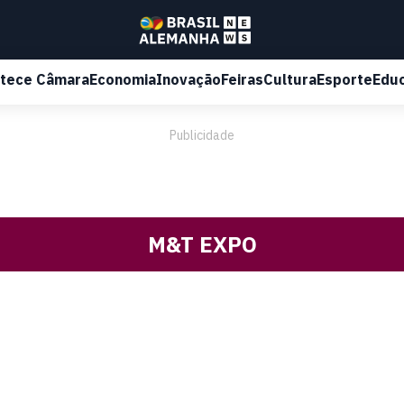
tece Câmara
Economia
Inovação
Feiras
Cultura
Esporte
Edu
Publicidade
M&T EXPO