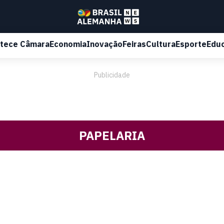
tece Câmara
Economia
Inovação
Feiras
Cultura
Esporte
Edu
Publicidade
PAPELARIA