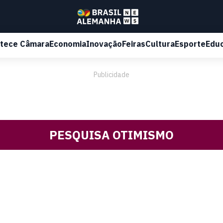
tece Câmara
Economia
Inovação
Feiras
Cultura
Esporte
Edu
Publicidade
PESQUISA OTIMISMO