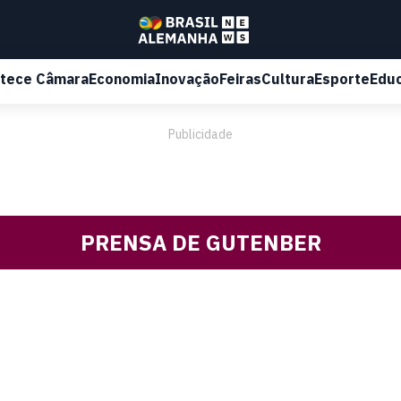
tece Câmara
Economia
Inovação
Feiras
Cultura
Esporte
Edu
Publicidade
PRENSA DE GUTENBER