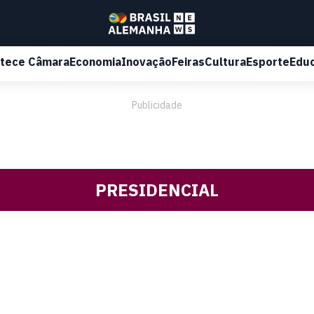
tece Câmara
Economia
Inovação
Feiras
Cultura
Esporte
Edu
Publicidade
PRESIDENCIAL