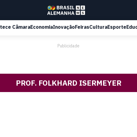
tece Câmara
Economia
Inovação
Feiras
Cultura
Esporte
Edu
Publicidade
PROF. FOLKHARD ISERMEYER