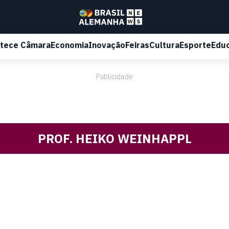
tece Câmara
Economia
Inovação
Feiras
Cultura
Esporte
Edu
Publicidade
PROF. HEIKO WEINHAPPL