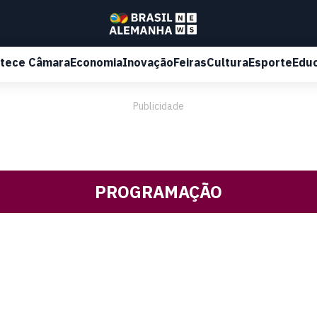
tece Câmara
Economia
Inovação
Feiras
Cultura
Esporte
Edu
Publicidade
PROGRAMAÇÃO