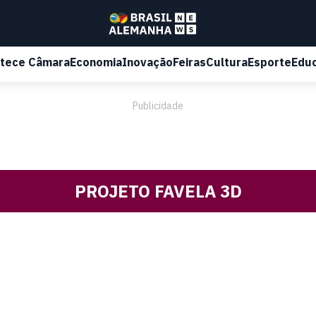
tece Câmara
Economia
Inovação
Feiras
Cultura
Esporte
Edu
Publicidade
PROJETO FAVELA 3D