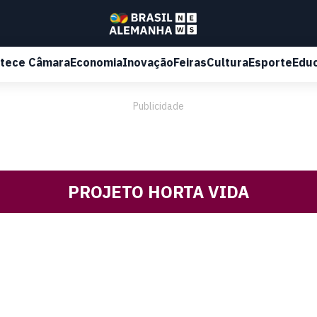
tece Câmara
Economia
Inovação
Feiras
Cultura
Esporte
Edu
Publicidade
PROJETO HORTA VIDA