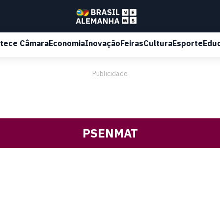
tece Câmara
Economia
Inovação
Feiras
Cultura
Esporte
Edu
Publicidade
PSENMAT