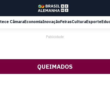
tece Câmara
Economia
Inovação
Feiras
Cultura
Esporte
Edu
Publicidade
QUEIMADOS