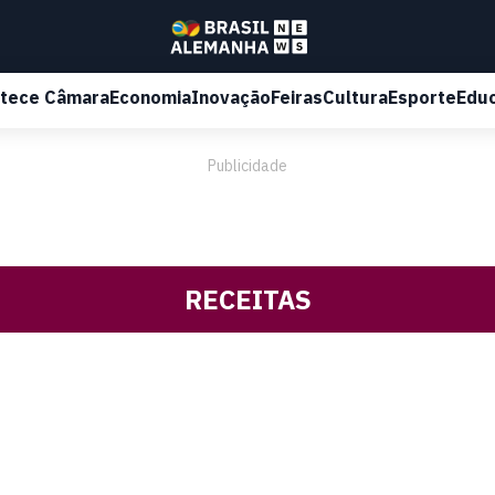
tece Câmara
Economia
Inovação
Feiras
Cultura
Esporte
Edu
Publicidade
RECEITAS