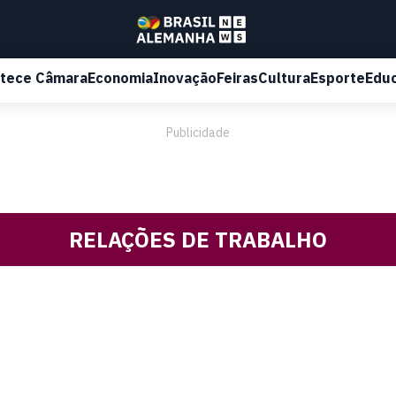
tece Câmara
Economia
Inovação
Feiras
Cultura
Esporte
Edu
Publicidade
RELAÇÕES DE TRABALHO