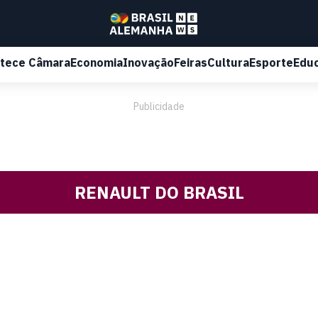
tece Câmara
Economia
Inovação
Feiras
Cultura
Esporte
Edu
Publicidade
RENAULT DO BRASIL