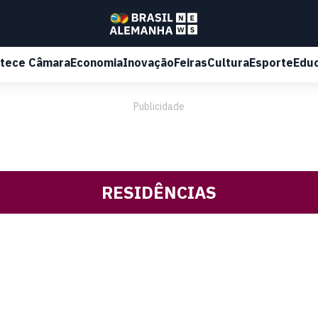
tece Câmara
Economia
Inovação
Feiras
Cultura
Esporte
Edu
Publicidade
RESIDÊNCIAS