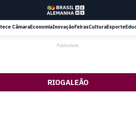
tece Câmara
Economia
Inovação
Feiras
Cultura
Esporte
Edu
Publicidade
RIOGALEÃO