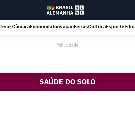
tece Câmara
Economia
Inovação
Feiras
Cultura
Esporte
Edu
Publicidade
SAÚDE DO SOLO