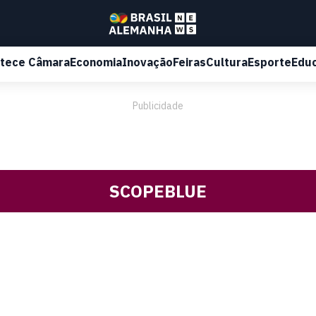
tece Câmara
Economia
Inovação
Feiras
Cultura
Esporte
Edu
Publicidade
SCOPEBLUE