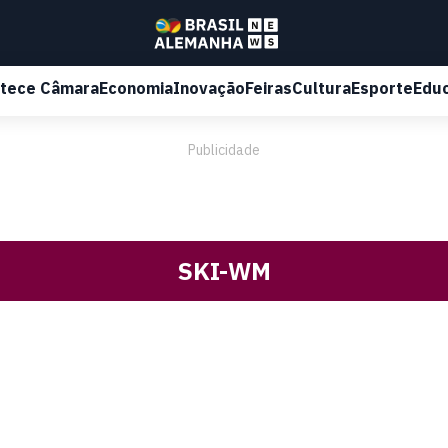
tece Câmara
Economia
Inovação
Feiras
Cultura
Esporte
Edu
Publicidade
SKI-WM