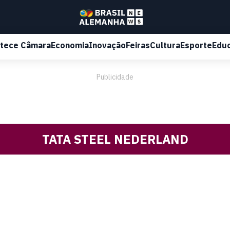
tece Câmara
Economia
Inovação
Feiras
Cultura
Esporte
Edu
Publicidade
TATA STEEL NEDERLAND