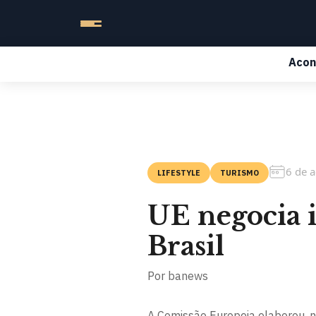
Acon
6 de 
LIFESTYLE
TURISMO
UE negocia i
Brasil
Por
banews
A Comissão Europeia elaborou, ne