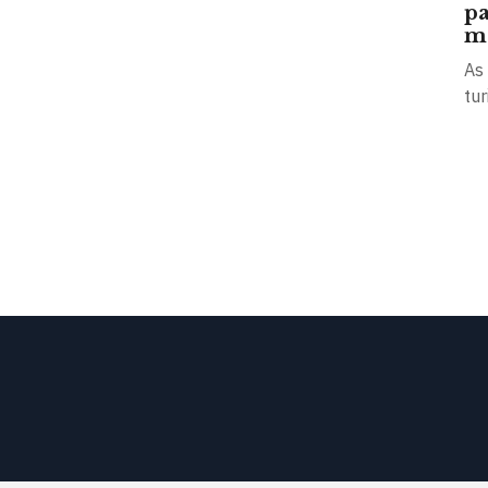
pa
mo
As
tur