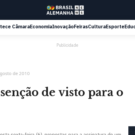
tece Câmara
Economia
Inovação
Feiras
Cultura
Esporte
Edu
Publicidade
agosto de 2010
senção de visto para o
sta sexta-feira (6), propostas para a assinatura de um