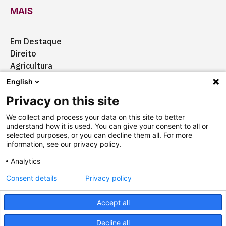
MAIS
Em Destaque
Direito
Agricultura
Certificação
English
Ação Social
Privacy on this site
Aquisições
We collect and process your data on this site to better
understand how it is used. You can give your consent to all or
selected purposes, or you can decline them all. For more
information, see our privacy policy.
Quem somos
Anuncie
Fale conosco
Analytics
Consent details
Privacy policy
Copyright © 2025 Câmara Brasil-Alemanha
Termos
Accept all
Designed by
agência ili
Powered by
falcotec
Decline all