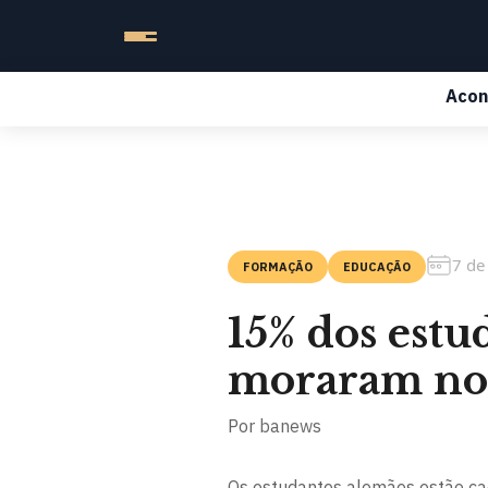
Acon
7 de
FORMAÇÃO
EDUCAÇÃO
15% dos estu
moraram no 
Por
banews
Os estudantes alemães estão cad