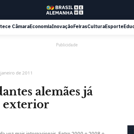
tece Câmara
Economia
Inovação
Feiras
Cultura
Esporte
Edu
Publicidade
 janeiro de 2011
dantes alemães já
exterior
a vez mais internacionais. Entre 2000 e 2008 o