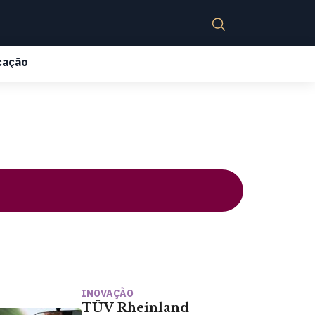
cação
INOVAÇÃO
TÜV Rheinland