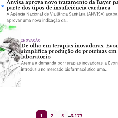
Anvisa aprova novo tratamento da Bayer p
parte dos tipos de insuficiência cardíaca
A Agência Nacional de Vigilância Sanitária (ANVISA) acaba
aprovar uma nova indicação da...
INOVAÇÃO
De olho em terapias inovadoras, Evo
simplifica produção de proteínas em
laboratório
Atenta à demanda por terapias inovadoras, a Evon
introduziu no mercado biofarmacêutico uma...
1
2
3
3.177
…