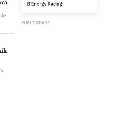
ara
B’Energy Racing
 de
PUBLICIDADE
nik
ik