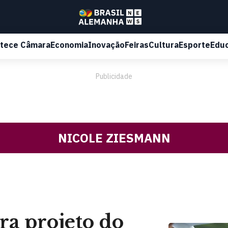
tece Câmara
Economia
Inovação
Feiras
Cultura
Esporte
Edu
Publicidade
NICOLE ZIESMANN
a projeto do