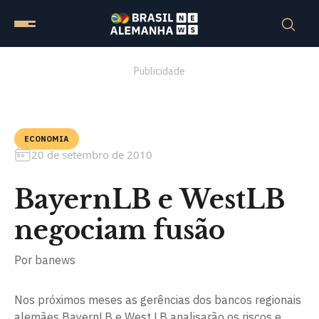
Publicidade
ECONOMIA
20 de setembro de 2010
BayernLB e WestLB
negociam fusão
Por
banews
Nos próximos meses as gerências dos bancos regionais
alemães BayernLB e West LB analisarão os riscos e