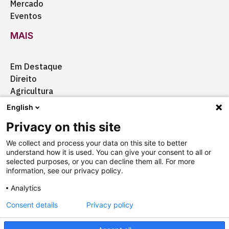
Mercado
Eventos
MAIS
Em Destaque
Direito
Agricultura
Certificação
English
Ação Social
Privacy on this site
Aquisições
We collect and process your data on this site to better
understand how it is used. You can give your consent to all or
selected purposes, or you can decline them all. For more
information, see our privacy policy.
Quem somos
Anuncie
Fale conosco
Analytics
Consent details
Privacy policy
Copyright © 2025 Câmara Brasil-Alemanha
Termos