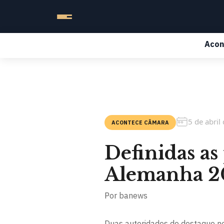
Acon
5 de abril
ACONTECE CÂMARA
Definidas as
Alemanha 2
Por
banews
Duas autoridades de destaque no