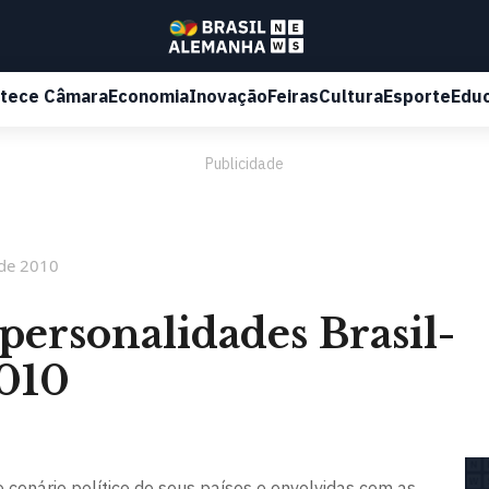
tece Câmara
Economia
Inovação
Feiras
Cultura
Esporte
Edu
Publicidade
 de 2010
 personalidades Brasil-
010
 cenário político de seus países e envolvidas com as