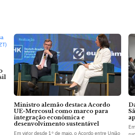
o
il
Ministro alemão destaca Acordo
Da
UE-Mercosul como marco para
Sã
integração econômica e
ap
desenvolvimento sustentável
Em
Em vigor desde 1º de maio, o Acordo entre União
rum