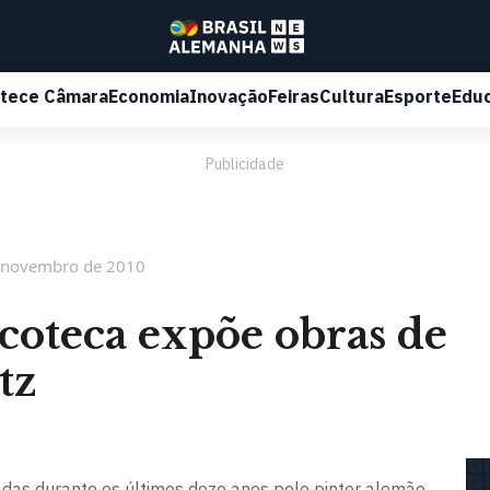
tece Câmara
Economia
Inovação
Feiras
Cultura
Esporte
Edu
Publicidade
 novembro de 2010
coteca expõe obras de
tz
adas durante os últimos doze anos pelo pintor alemão