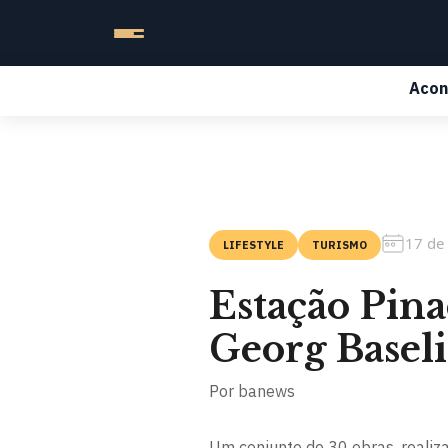
Acon
17 de
LIFESTYLE
TURISMO
Estação Pina
Georg Baseli
Por
banews
Um conjunto de 30 obras, realiz