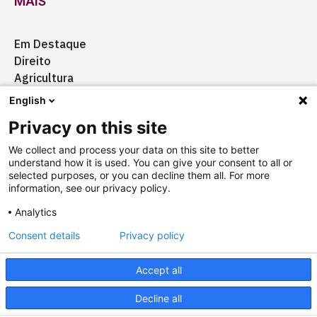
MAIS
Em Destaque
Direito
Agricultura
Certificação
English
Ação Social
Privacy on this site
Aquisições
We collect and process your data on this site to better
understand how it is used. You can give your consent to all or
selected purposes, or you can decline them all. For more
information, see our privacy policy.
Quem somos
Anuncie
Fale conosco
Analytics
Consent details
Privacy policy
Copyright © 2025 Câmara Brasil-Alemanha
Termos
Accept all
Designed by
agência ili
Powered by
falcotec
Decline all