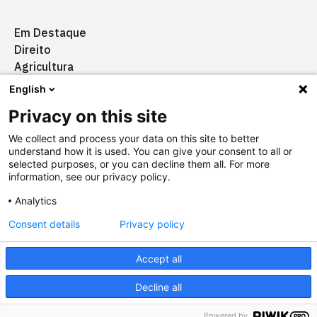
Em Destaque
Direito
Agricultura
Certificação
English
Ação Social
Privacy on this site
Aquisições
We collect and process your data on this site to better
understand how it is used. You can give your consent to all or
selected purposes, or you can decline them all. For more
information, see our privacy policy.
Quem somos
Anuncie
Fale conosco
Analytics
Consent details
Privacy policy
Copyright © 2025 Câmara Brasil-Alemanha
Termos
Accept all
Designed by
agência ili
Powered by
falcotec
Decline all
Powered by