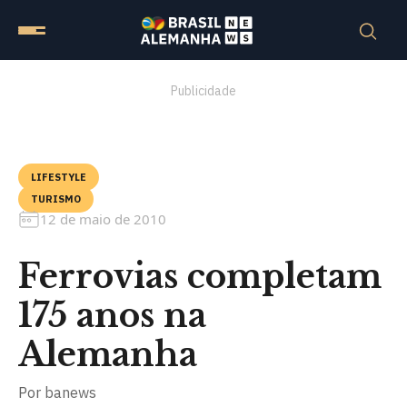
Publicidade
LIFESTYLE
TURISMO
12 de maio de 2010
Ferrovias completam
175 anos na
Alemanha
Por
banews