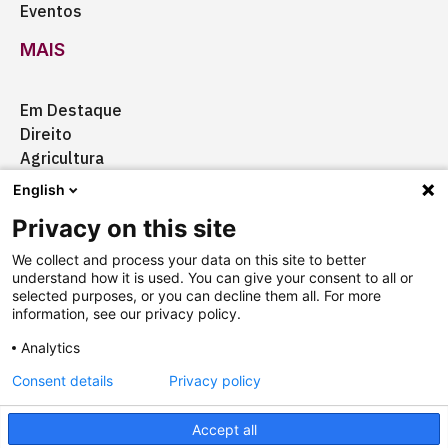
Eventos
MAIS
Em Destaque
Direito
Agricultura
Certificação
English
Ação Social
Privacy on this site
Aquisições
We collect and process your data on this site to better
understand how it is used. You can give your consent to all or
selected purposes, or you can decline them all. For more
information, see our privacy policy.
Quem somos
Anuncie
Fale conosco
Analytics
Consent details
Privacy policy
Copyright © 2025 Câmara Brasil-Alemanha
Termos
Accept all
Designed by
agência ili