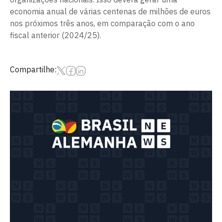
economia anual de várias centenas de milhões de euros
nos próximos três anos, em comparação com o ano
fiscal anterior (2024/25).
Compartilhe: