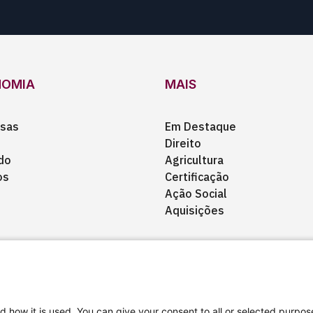
NOMIA
MAIS
sas
Em Destaque
Direito
do
Agricultura
os
Certificação
Ação Social
Aquisições
d how it is used. You can give your consent to all or selected purpos