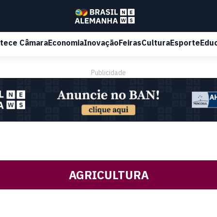
tece Câmara
Economia
Inovação
Feiras
Cultura
Esporte
Edu
Publicidade
AGRICULTURA