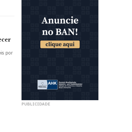
ecer
is por
PUBLICIDADE