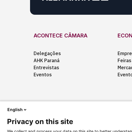
ACONTECE CÂMARA
ECO
Delegações
Empre
AHK Paraná
Feiras
Entrevistas
Merca
Eventos
Event
English
Privacy on this site
Quem somos
Anuncie
Fale conosco
We collect and process your data on this site to better understan