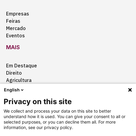
Empresas
Feiras
Mercado
Eventos
MAIS
Em Destaque
Direito
Agricultura
Certificação
English
Ação Social
Privacy on this site
Aquisições
We collect and process your data on this site to better
understand how it is used. You can give your consent to all or
selected purposes, or you can decline them all. For more
information, see our privacy policy.
Quem somos
Anuncie
Fale conosco