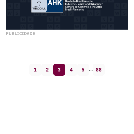
PUBLICIDADE
1
2
3
4
5
88
…