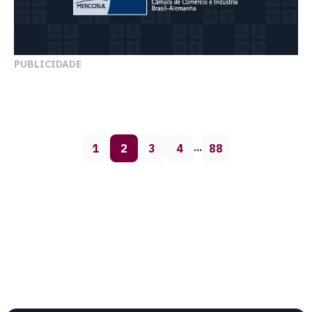
PUBLICIDADE
1
2
3
4
88
…