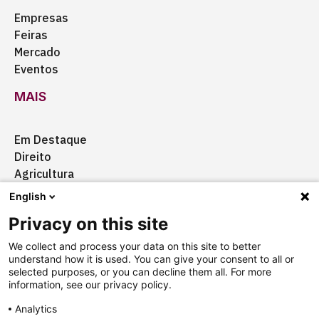
Empresas
Feiras
Mercado
Eventos
MAIS
Em Destaque
Direito
Agricultura
Certificação
English
Ação Social
Privacy on this site
Aquisições
We collect and process your data on this site to better
understand how it is used. You can give your consent to all or
selected purposes, or you can decline them all. For more
information, see our privacy policy.
Quem somos
Anuncie
Fale conosco
Analytics