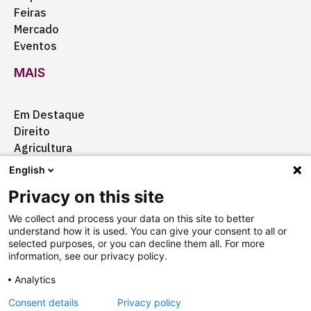
Feiras
Mercado
Eventos
MAIS
Em Destaque
Direito
Agricultura
Certificação
English
Ação Social
Privacy on this site
Aquisições
We collect and process your data on this site to better
understand how it is used. You can give your consent to all or
selected purposes, or you can decline them all. For more
information, see our privacy policy.
Quem somos
Anuncie
Fale conosco
Analytics
Consent details
Privacy policy
Copyright © 2025 Câmara Brasil-Alemanha