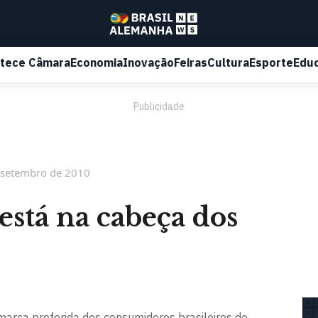
tece Câmara
Economia
Inovação
Feiras
Cultura
Esporte
Edu
Publicidade
 setembro de 2010
stá na cabeça dos
arca preferida dos consumidores brasileiros de