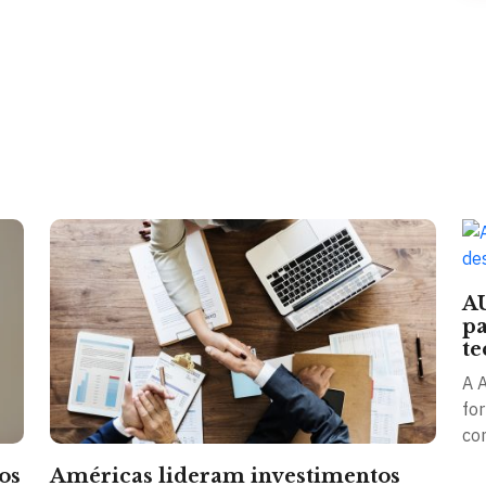
A
pa
te
A 
fo
co
os
Américas lideram investimentos