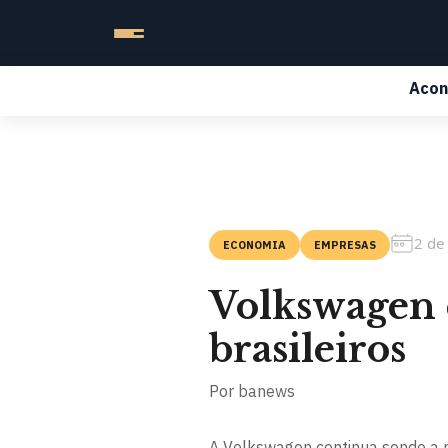
Acon
2 de
ECONOMIA
EMPRESAS
Volkswagen e
brasileiros
Por
banews
A Volkswagen continua sendo a m